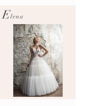
E
lena​