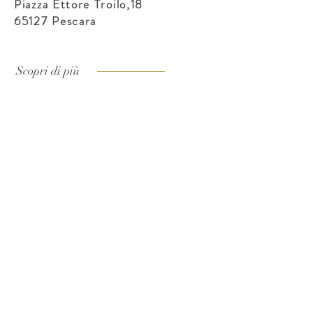
Piazza Ettore Troilo,18
65127 Pescara
Scopri di più
Follow us on :
Atelier
Pescara
Piazza Ettore Troilo, 18