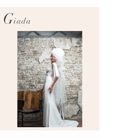
G
iada